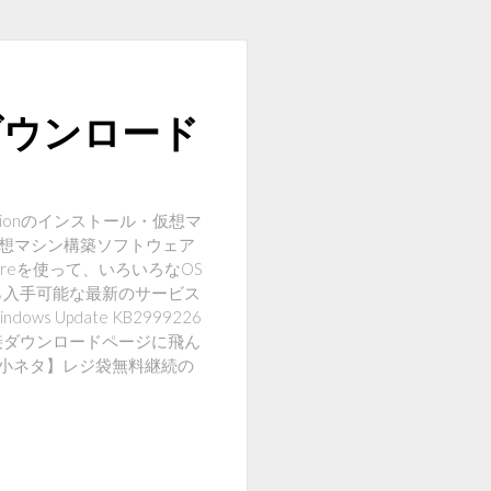
料ダウンロード
ationのインストール・仮想マ
仮想マシン構築ソフトウェア
wareを使って、いろいろなOS
tから入手可能な最新のサービス
s Update KB2999226
直接ダウンロードページに飛ん
【小ネタ】レジ袋無料継続の