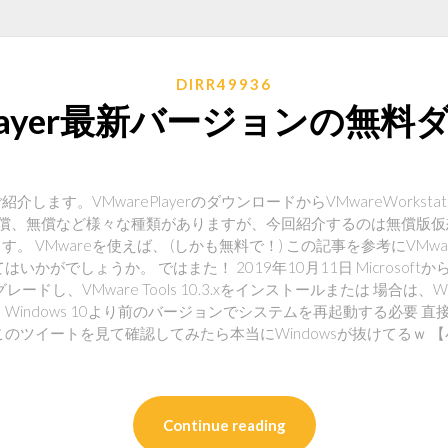
DIRR49936
 Player最新バージョンの無
紹介します。VMwarePlayerのダウンロードからVMwareWorkst
有償、無償など様々な種類がありますが、今回紹介するのは無償版
なります。 VMwareを使えば、 (しかも無料で！) この記事を参考にVM
かがでしょうか。 ではまた！ 2019年10月11日 Microsof
ドし、VMware Tools 10.3.xをインストールまたは 場合は、Window
Windows 10より前のバージョンでシステムを再起動する必要 
のツイートを見て確認してみたら本当にWindowsが抜けてるｗ 
Continue reading