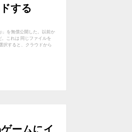
ードする
sktop」を無償公開した。以前か
だ。これは 同じファイルを
音楽を選択すると、クラウドから
mゲームにイ