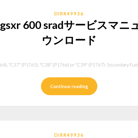
DIRR49936
gsxr 600 sradサービス
ウンロード
), "C37" (P1765), "C38" (P1766) or "C39" (P1767): Secondary Fuel I
Continue reading
DIRR49936