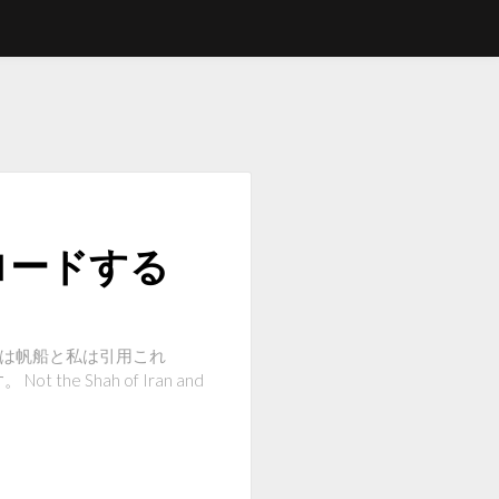
ロードする
味: 自分は帆船と私は引用これ
 the Shah of Iran and