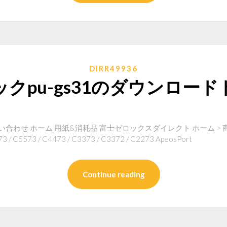
DIRR49936
クpu-gs31のダウンロー
合わせ ホーム 用紙&消耗品 富士ゼロックスダイレクト ホーム > 商
73 / C5573 / C4473 / C3373 / C3372 / C2273 ApeosPort
Continue reading