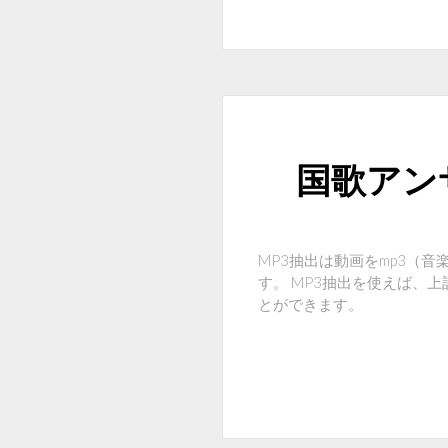
国歌アン
MP3抽出は動画をmp3（
す。 MP3抽出を使えば、上記のP
とができます。