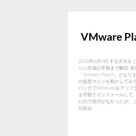
VMware
2018年6月4日 する方法をご
シン作成の手順まで解説. 
「VMware Player」と
の仮想マシンを動かしてみてはい
パックでWindowsをアップグレー
を手動でインストールして、
だので気付かなかったが、こ
仕組み.