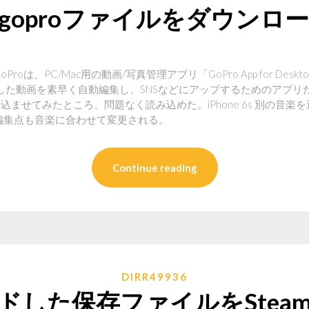
にgoproファイルをダウンロ
oProは、PC/Mac用の動画/写真管理アプリ「GoPro App for De
撮影した動画を素早く自動編集し、SNSなどにアップするためのアプリ
oで読み込ませてみたところ、問題なく読み込めた。iPhone 6s 別の
編集点も音楽に合わせて変更される。
Continue reading
DIRR49936
ドした保存ファイルをStea