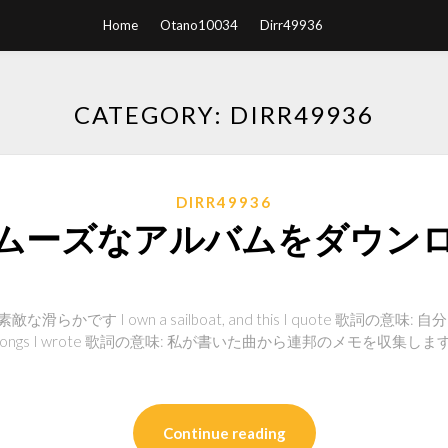
Home
Otano10034
Dirr49936
CATEGORY: DIRR49936
DIRR49936
ムーズなアルバムをダウン
らかです I own a sailboat, and this I quote 歌詞の意
, from songs I wrote 歌詞の意味: 私が書いた曲から連邦のメモを収集します。 Not
Continue reading