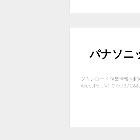
パナソニッ
ダウンロード 企業情報 お問い
ApeosPort-VII C7773 / C66