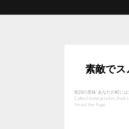
素敵でス
歌詞の意味: あなたの町には素敵な滑
Collect federal notes
I'm not the Pope